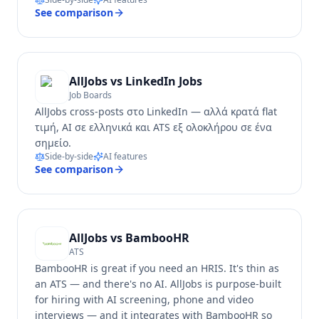
See comparison
AllJobs vs
LinkedIn Jobs
Job Boards
AllJobs cross-posts στο LinkedIn — αλλά κρατά flat
τιμή, AI σε ελληνικά και ATS εξ ολοκλήρου σε ένα
σημείο.
Side-by-side
AI features
See comparison
AllJobs vs
BambooHR
ATS
BambooHR is great if you need an HRIS. It's thin as
an ATS — and there's no AI. AllJobs is purpose-built
for hiring with AI screening, phone and video
interviews — and it integrates with BambooHR so