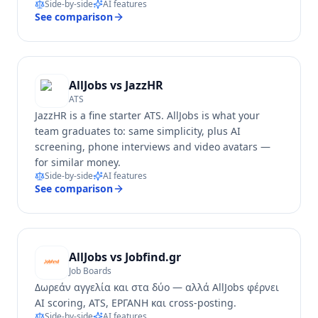
Side-by-side
AI features
See comparison
AllJobs vs
JazzHR
ATS
JazzHR is a fine starter ATS. AllJobs is what your
team graduates to: same simplicity, plus AI
screening, phone interviews and video avatars —
for similar money.
Side-by-side
AI features
See comparison
AllJobs vs
Jobfind.gr
Job Boards
Δωρεάν αγγελία και στα δύο — αλλά AllJobs φέρνει
AI scoring, ATS, ΕΡΓΑΝΗ και cross-posting.
Side-by-side
AI features