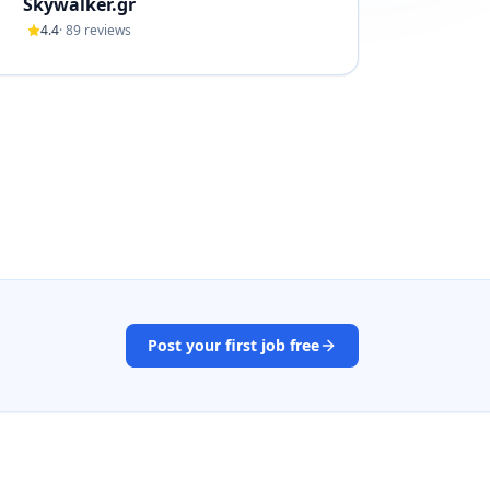
Skywalker.gr
4.4
·
89
reviews
Post your first job free