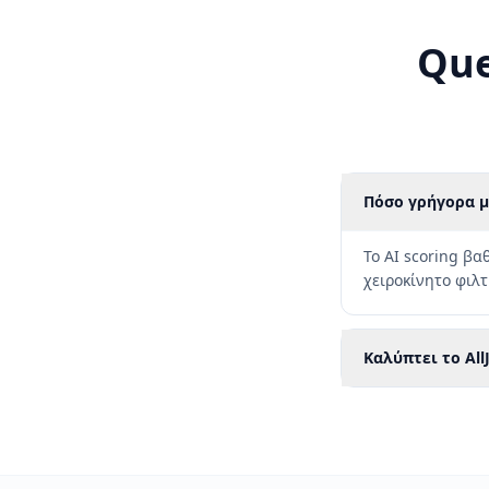
Que
Πόσο γρήγορα μ
Το AI scoring βα
χειροκίνητο φιλ
Καλύπτει το Al