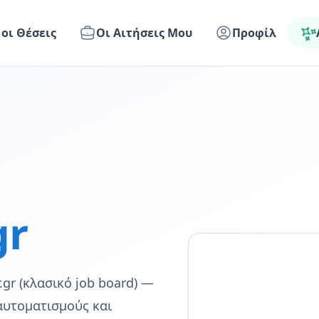
 οι Θέσεις
Οι Αιτήσεις Μου
Προφίλ
gr
r.gr (κλασικό job board) —
αυτοματισμούς και