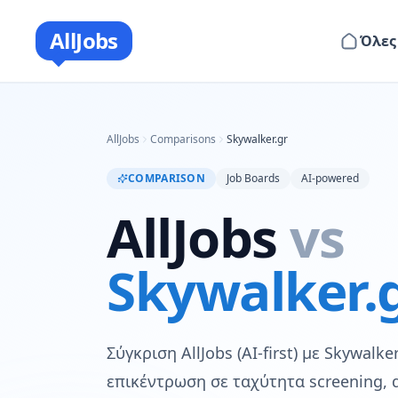
AllJobs
Όλες
AllJobs
Comparisons
Skywalker.gr
COMPARISON
Job Boards
AI-powered
AllJobs
vs
Skywalker.
Σύγκριση AllJobs (AI-first) με Skywalke
επικέντρωση σε ταχύτητα screening, 