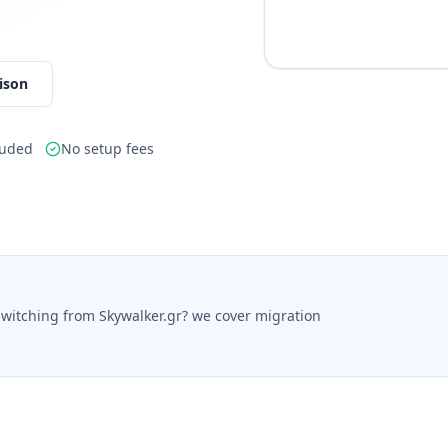
ison
luded
No setup fees
switching from Skywalker.gr? we cover migration