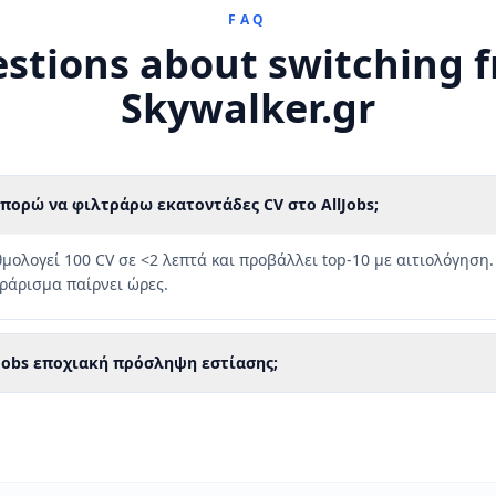
FAQ
stions about switching 
Skywalker.gr
πορώ να φιλτράρω εκατοντάδες CV στο AllJobs;
θμολογεί 100 CV σε <2 λεπτά και προβάλλει top-10 με αιτιολόγηση.
τράρισμα παίρνει ώρες.
lJobs εποχιακή πρόσληψη εστίασης;