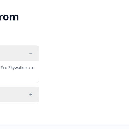
from
 Στο Skywalker το