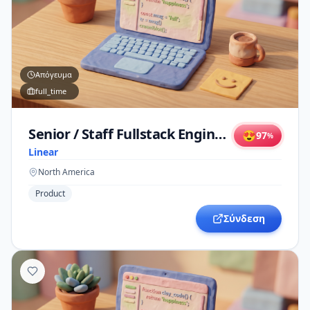
Απόγευμα
full_time
Senior / Staff Fullstack Engineer
😍
97
%
Linear
North America
Product
Σύνδεση