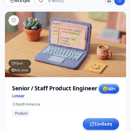
Φίλτρα
8
θέσεις
Πρωί
full_time
Senior / Staff Product Engineer
😄
80
%
Linear
North America
Product
Σύνδεση