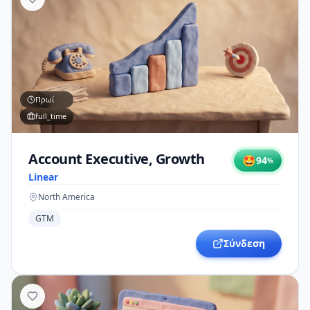
Πρωί
full_time
Account Executive, Growth
🤩
94
%
Linear
North America
GTM
Σύνδεση