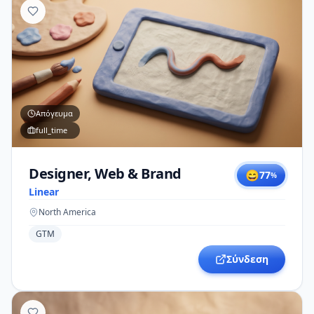
Απόγευμα
full_time
Designer, Web & Brand
😄
77
%
Linear
North America
GTM
Σύνδεση