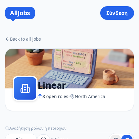
AllJobs
Σύνδεση
Back to all jobs
Linear
8
open roles
•
North America
Αναζήτηση