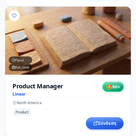
Πρωί
full_time
Product Manager
🤩
86
%
Linear
North America
Product
Σύνδεση