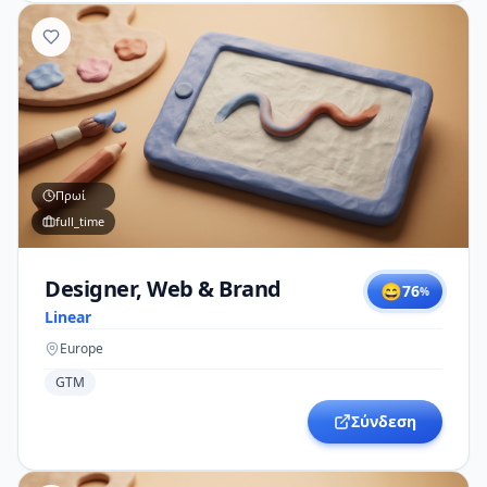
Πρωί
full_time
Designer, Web & Brand
😄
76
%
Linear
Europe
GTM
Σύνδεση