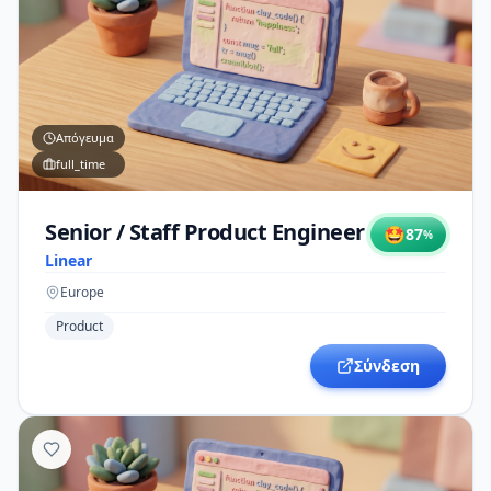
Απόγευμα
full_time
Senior / Staff Product Engineer
🤩
87
%
Linear
Europe
Product
Σύνδεση