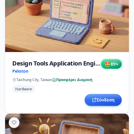
Design Tools Application Engineer III
🤩
85
%
Peloton
Taichung City, Taiwan
Προσφέρει Διαμονή
Hardware
Σύνδεση