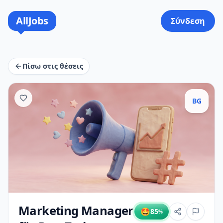
AllJobs
Σύνδεση
Πίσω στις θέσεις
BG
Marketing Manager
🤩
85
%