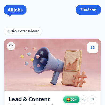
AllJobs
Σύνδεση
Πίσω στις θέσεις
SG
Lead & Content
🤩
92
%