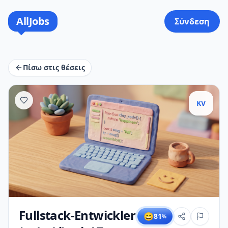
AllJobs
Σύνδεση
Πίσω στις θέσεις
KV
Fullstack-Entwickler
😄
81
%