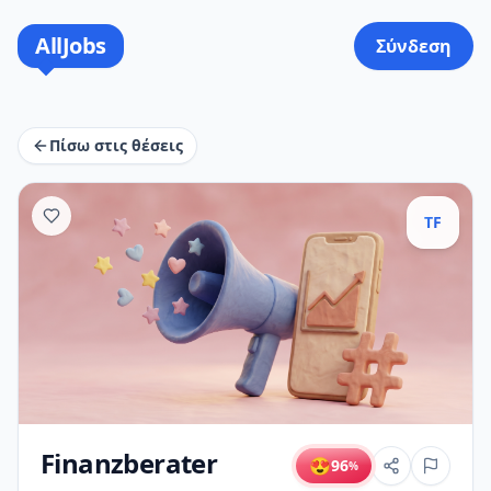
AllJobs
Σύνδεση
Πίσω στις θέσεις
TF
Finanzberater
😍
96
%