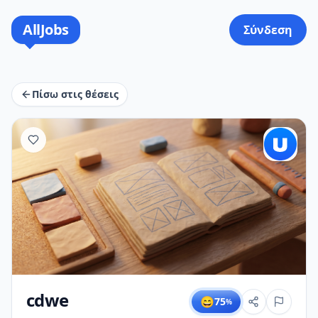
AllJobs
Σύνδεση
Πίσω στις θέσεις
cdwe
😄
75
%