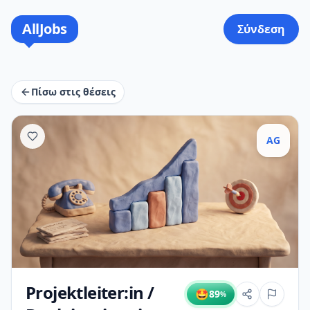
AllJobs
Σύνδεση
Πίσω στις θέσεις
AG
Projektleiter:in /
🤩
89
%