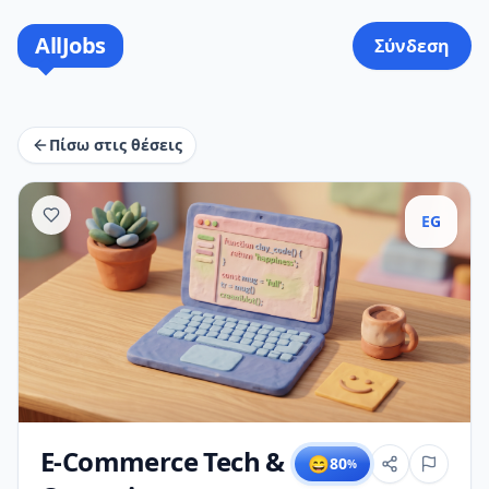
AllJobs
Σύνδεση
Πίσω στις θέσεις
EG
E-Commerce Tech &
😄
80
%