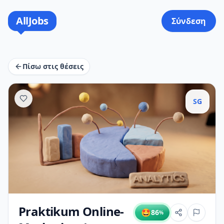
AllJobs
Σύνδεση
Πίσω στις θέσεις
SG
Praktikum Online-
🤩
86
%