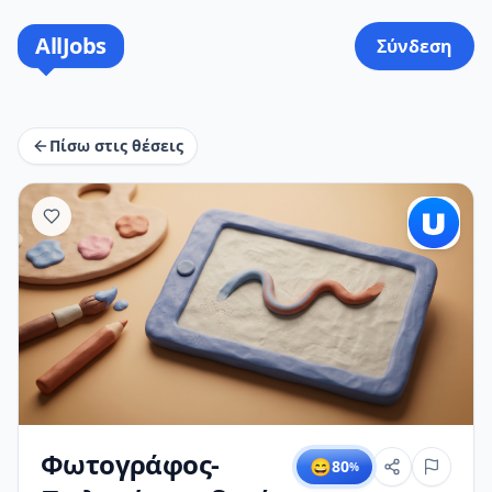
AllJobs
Σύνδεση
Πίσω στις θέσεις
Φωτογράφος-
😄
80
%