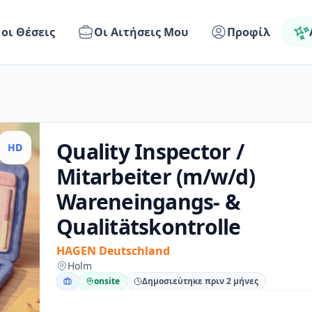
 οι Θέσεις
Οι Αιτήσεις Μου
Προφίλ
Quality Inspector /
HD
Mitarbeiter (m/w/d)
Wareneingangs- &
Qualitätskontrolle
HAGEN Deutschland
Holm
onsite
Δημοσιεύτηκε πριν 2 μήνες