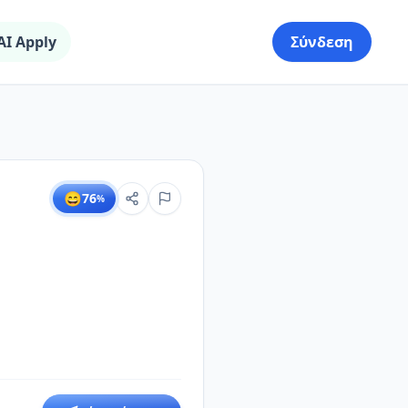
AI Apply
Σύνδεση
😄
76
%