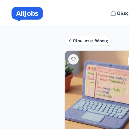
AllJobs
Όλες
Πίσω στις θέσεις