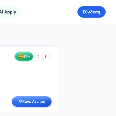
AI Apply
Σύνδεση
🤩
94
%
Κάνε Αίτηση