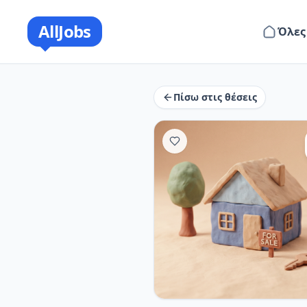
AllJobs
Όλες
Πίσω στις θέσεις