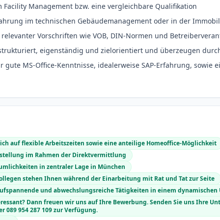
 Facility Management bzw. eine vergleichbare Qualifikation
fahrung im technischen Gebäudemanagement oder in der Immobil
e relevanter Vorschriften wie VOB, DIN-Normen und Betreibervera
strukturiert, eigenständig und zielorientiert und überzeugen durc
 gute MS-Office-Kenntnisse, idealerweise SAP-Erfahrung, sowie e
ich auf flexible Arbeitszeiten sowie eine anteilige Homeoffice-Möglichkeit
anstellung im Rahmen der Direktvermittlung
umlichkeiten in zentraler Lage in München
ollegen stehen Ihnen während der Einarbeitung mit Rat und Tat zur Seite
ch aufspannende und abwechslungsreiche Tätigkeiten in einem dynamischen
nteressant? Dann freuen wir uns auf Ihre Bewerbung. Senden Sie uns Ihre Un
r 089 954 287 109 zur Verfügung.