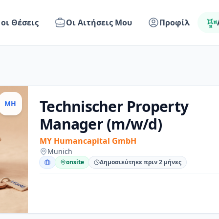
 οι Θέσεις
Οι Αιτήσεις Μου
Προφίλ
Technischer Property
MH
Manager (m/w/d)
MY Humancapital GmbH
Munich
onsite
Δημοσιεύτηκε πριν 2 μήνες