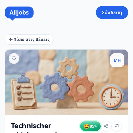
AllJobs
Σύνδεση
Πίσω στις θέσεις
MH
Technischer
🤩
85
%