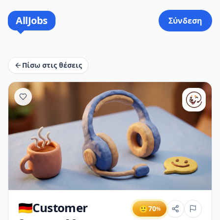
AllJobs
Σύνδεση
Πίσω στις θέσεις
🇩🇪Customer
🙂
70
%