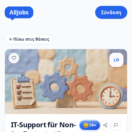
AllJobs
Σύνδεση
Πίσω στις θέσεις
LD
IT-Support für Non-
😄
79
%