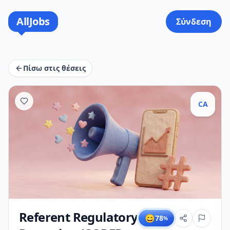
AllJobs
Σύνδεση
Πίσω στις θέσεις
CA
Referent Regulatory
😄
78
%