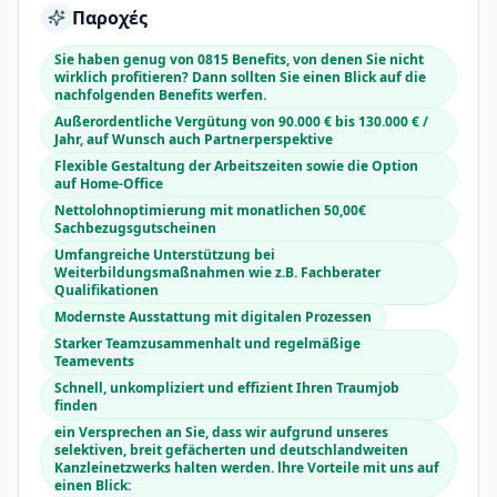
Παροχές
Sie haben genug von 0815 Benefits, von denen Sie nicht
wirklich profitieren? Dann sollten Sie einen Blick auf die
nachfolgenden Benefits werfen.
Außerordentliche Vergütung von 90.000 € bis 130.000 € /
Jahr, auf Wunsch auch Partnerperspektive
Flexible Gestaltung der Arbeitszeiten sowie die Option
auf Home-Office
Nettolohnoptimierung mit monatlichen 50,00€
Sachbezugsgutscheinen
Umfangreiche Unterstützung bei
Weiterbildungsmaßnahmen wie z.B. Fachberater
Qualifikationen
Modernste Ausstattung mit digitalen Prozessen
Starker Teamzusammenhalt und regelmäßige
Teamevents
Schnell, unkompliziert und effizient Ihren Traumjob
finden
ein Versprechen an Sie, dass wir aufgrund unseres
selektiven, breit gefächerten und deutschlandweiten
Kanzleinetzwerks halten werden. lhre Vorteile mit uns auf
einen Blick: