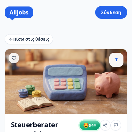
AllJobs
Σύνδεση
Πίσω στις θέσεις
T
Steuerberater
🤩
94
%