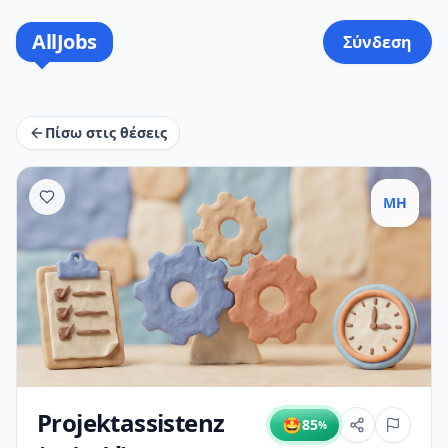
AllJobs
Σύνδεση
Πίσω στις θέσεις
MH
Projektassistenz
🤩
85
%