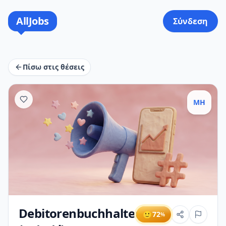
AllJobs
Σύνδεση
Πίσω στις θέσεις
MH
Debitorenbuchhalter
🙂
72
%