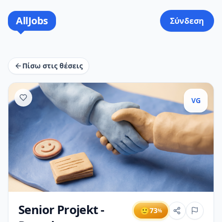
AllJobs
Σύνδεση
Πίσω στις θέσεις
VG
Senior Projekt -
🙂
73
%