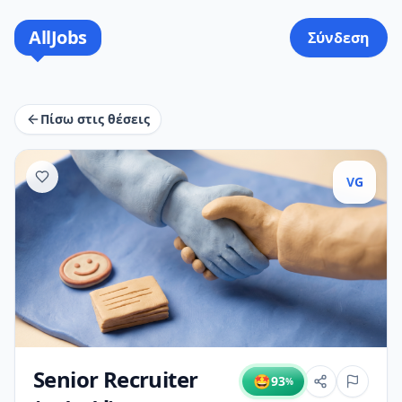
AllJobs
Σύνδεση
Πίσω στις θέσεις
VG
Senior Recruiter
🤩
93
%