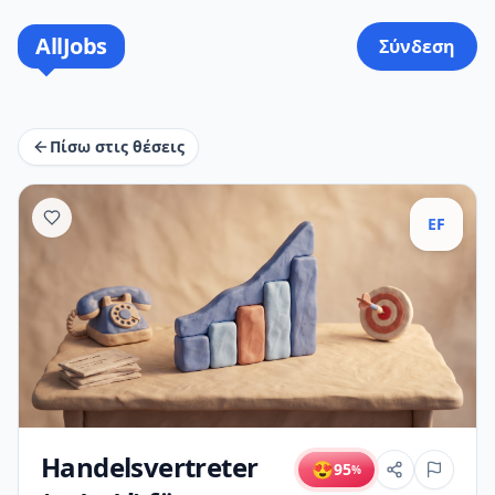
AllJobs
Σύνδεση
Πίσω στις θέσεις
EF
Handelsvertreter
😍
95
%