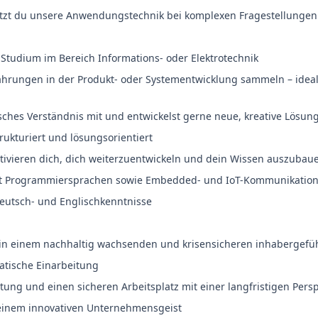
tützt du unsere Anwendungstechnik bei komplexen Fragestellungen
Studium im Bereich Informations- oder Elektrotechnik
fahrungen in der Produkt- oder Systementwicklung sammeln – ideal
isches Verständnis mit und entwickelst gerne neue, kreative Lösun
trukturiert und lösungsorientiert
vieren dich, dich weiterzuentwickeln und dein Wissen auszubau
it Programmiersprachen sowie Embedded- und IoT-Kommunikation
Deutsch- und Englischkenntnisse
g in einem nachhaltig wachsenden und krisensicheren inhabergef
tische Einarbeitung
tung und einen sicheren Arbeitsplatz mit einer langfristigen Persp
 einem innovativen Unternehmensgeist