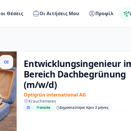
 οι Θέσεις
Οι Αιτήσεις Μου
Προφίλ
Entwicklungsingenieur i
OI
Bereich Dachbegrünung
(m/w/d)
Optigrün international AG
Krauchenwies
onsite
Δημοσιεύτηκε πριν 2 μήνες