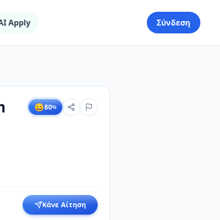
AI Apply
Σύνδεση
m
😄
80
%
Κάνε Αίτηση