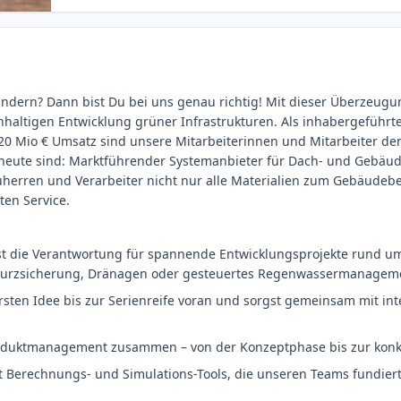
rändern? Dann bist Du bei uns genau richtig! Mit dieser Überzeugu
chhaltigen Entwicklung grüner Infrastrukturen. Als inhabergeführ
0 Mio € Umsatz sind unsere Mitarbeiterinnen und Mitarbeiter der
eute sind: Marktführender Systemanbieter für Dach- und Gebäu
auherren und Verarbeiter nicht nur alle Materialien zum Gebäude
en Service.
t die Verantwortung für spannende Entwicklungsprojekte rund u
sturzsicherung, Dränagen oder gesteuertes Regenwassermanagem
ersten Idee bis zur Serienreife voran und sorgst gemeinsam mit int
roduktmanagement zusammen – von der Konzeptphase bis zur kon
st Berechnungs- und Simulations-Tools, die unseren Teams fundie