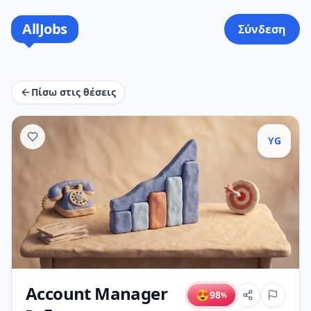
AllJobs
Σύνδεση
Πίσω στις θέσεις
YG
Account Manager
😍
98
%