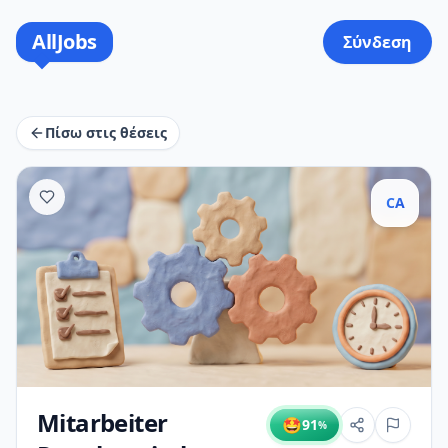
AllJobs
Σύνδεση
Πίσω στις θέσεις
CA
Mitarbeiter
🤩
91
%