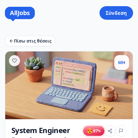
AllJobs
Σύνδεση
Πίσω στις θέσεις
MH
System Engineer
😍
97
%