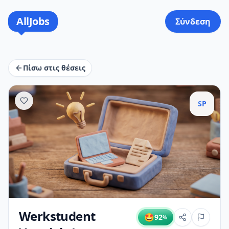
AllJobs
Σύνδεση
Πίσω στις θέσεις
SP
Werkstudent
🤩
92
%