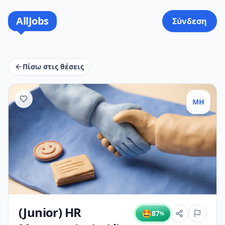
AllJobs
Σύνδεση
Πίσω στις θέσεις
MH
(Junior) HR
🤩
87
%