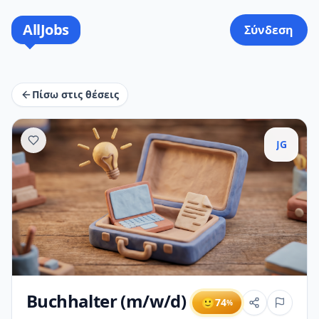
AllJobs
Σύνδεση
Πίσω στις θέσεις
JG
Buchhalter (m/w/d)
🙂
74
%