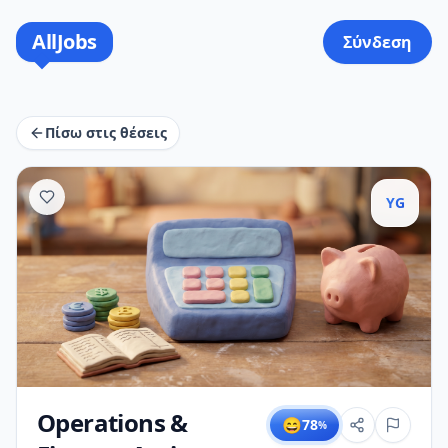
AllJobs
Σύνδεση
Πίσω στις θέσεις
YG
Operations &
😄
78
%