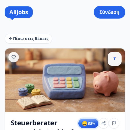
AllJobs
Σύνδεση
Πίσω στις θέσεις
T
Steuerberater
😄
83
%