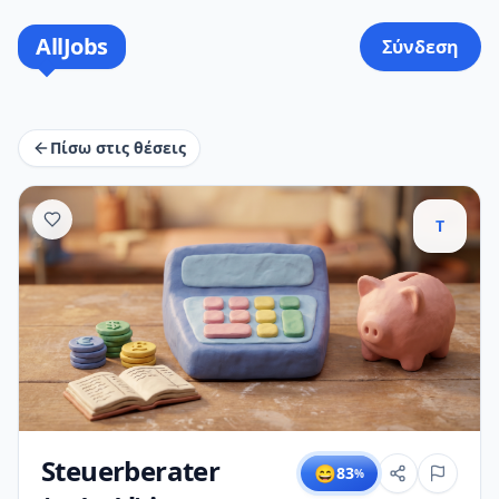
AllJobs
Σύνδεση
Πίσω στις θέσεις
T
Steuerberater
😄
83
%