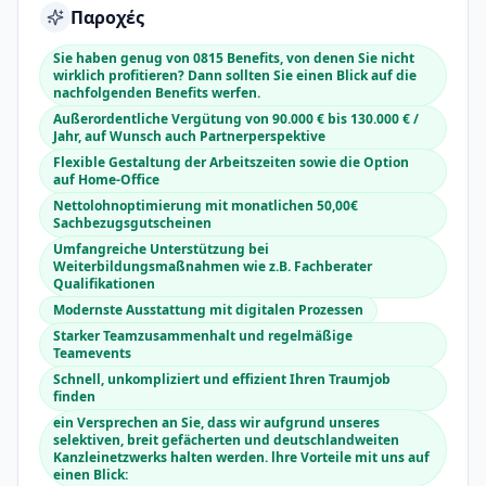
Παροχές
Sie haben genug von 0815 Benefits, von denen Sie nicht
wirklich profitieren? Dann sollten Sie einen Blick auf die
nachfolgenden Benefits werfen.
Außerordentliche Vergütung von 90.000 € bis 130.000 € /
Jahr, auf Wunsch auch Partnerperspektive
Flexible Gestaltung der Arbeitszeiten sowie die Option
auf Home-Office
Nettolohnoptimierung mit monatlichen 50,00€
Sachbezugsgutscheinen
Umfangreiche Unterstützung bei
Weiterbildungsmaßnahmen wie z.B. Fachberater
Qualifikationen
Modernste Ausstattung mit digitalen Prozessen
Starker Teamzusammenhalt und regelmäßige
Teamevents
Schnell, unkompliziert und effizient Ihren Traumjob
finden
ein Versprechen an Sie, dass wir aufgrund unseres
selektiven, breit gefächerten und deutschlandweiten
Kanzleinetzwerks halten werden. lhre Vorteile mit uns auf
einen Blick: