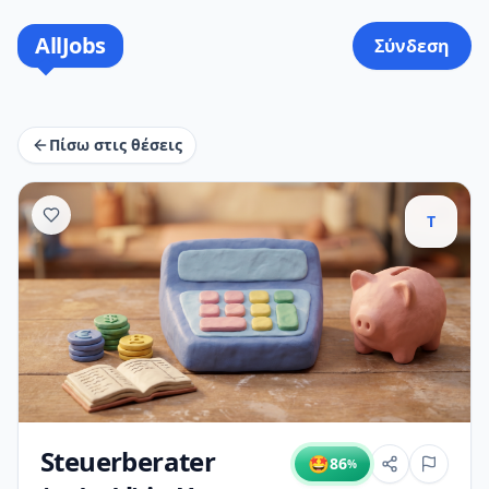
AllJobs
Σύνδεση
Πίσω στις θέσεις
T
Steuerberater
🤩
86
%