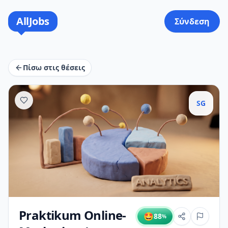
AllJobs
Σύνδεση
Πίσω στις θέσεις
SG
Praktikum Online-
🤩
88
%