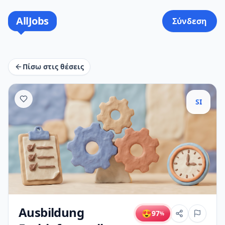
AllJobs
Σύνδεση
Πίσω στις θέσεις
SI
Ausbildung
😍
97
%