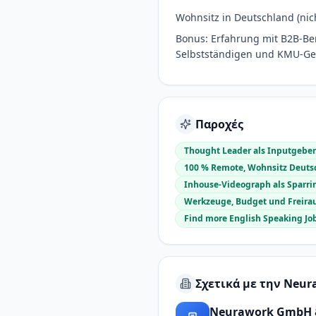
Wohnsitz in Deutschland (nic
Bonus: Erfahrung mit B2B-Ber
Selbstständigen und KMU-Ge
Παροχές
Thought Leader als Inputgeber.
100 % Remote, Wohnsitz Deutsc
Inhouse-Videograph als Sparrin
Werkzeuge, Budget und Freira
Find more English Speaking Jo
Σχετικά με την Neur
Neurawork GmbH &