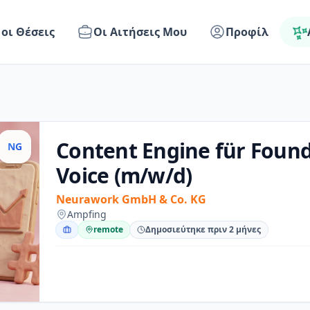
 οι Θέσεις
Οι Αιτήσεις Μου
Προφίλ
Content Engine für Found
NG
Voice (m/w/d)
Neurawork GmbH & Co. KG
Ampfing
remote
Δημοσιεύτηκε πριν 2 μήνες