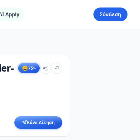
AI Apply
Σύνδεση
er-
😄
75
%
Κάνε Αίτηση