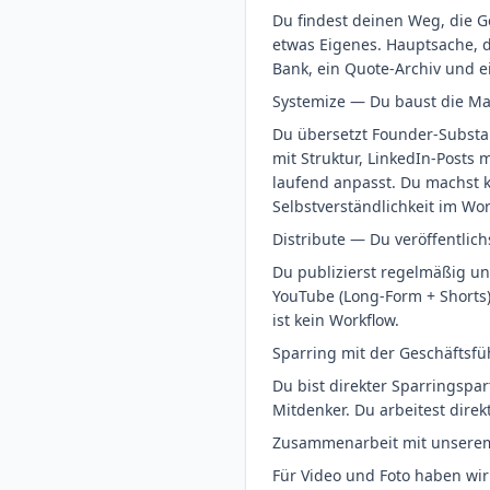
Du findest deinen Weg, die G
etwas Eigenes. Hauptsache, du
Bank, ein Quote-Archiv und ei
Systemize — Du baust die Ma
Du übersetzt Founder-Substan
mit Struktur, LinkedIn-Posts 
laufend anpasst. Du machst 
Selbstverständlichkeit im Wo
Distribute — Du veröffentlichs
Du publizierst regelmäßig und
YouTube (Long-Form + Shorts) 
ist kein Workflow.
Sparring mit der Geschäftsf
Du bist direkter Sparringspa
Mitdenker. Du arbeitest dire
Zusammenarbeit mit unsere
Für Video und Foto haben wir 