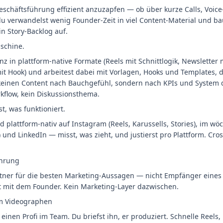
eschäftsführung effizient anzuzapfen — ob über kurze Calls, Voic
 verwandelst wenig Founder-Zeit in viel Content-Material und baus
n Story-Backlog auf.
schine.
z in plattform-native Formate (Reels mit Schnittlogik, Newsletter
mit Hook) und arbeitest dabei mit Vorlagen, Hooks und Templates, 
keinen Content nach Bauchgefühl, sondern nach KPIs und System d
rkflow, kein Diskussionsthema.
t, was funktioniert.
 plattform-nativ auf Instagram (Reels, Karussells, Stories), im wö
und LinkedIn — misst, was zieht, und justierst pro Plattform. Cro
ührung
rtner für die besten Marketing-Aussagen — nicht Empfänger eines 
kt mit dem Founder. Kein Marketing-Layer dazwischen.
m Videographen
einen Profi im Team. Du briefst ihn, er produziert. Schnelle Reels