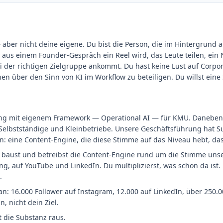
aber nicht deine eigene. Du bist die Person, die im Hintergrund a
 aus einem Founder-Gespräch ein Reel wird, das Leute teilen, ein 
ei der richtigen Zielgruppe ankommt. Du hast keine Lust auf Corp
nen über den Sinn von KI im Workflow zu beteiligen. Du willst eine
ung mit eigenem Framework — Operational AI — für KMU. Daneben 
Selbstständige und Kleinbetriebe. Unsere Geschäftsführung hat S
n: eine Content-Engine, die diese Stimme auf das Niveau hebt, das 
Du baust und betreibst die Content-Engine rund um die Stimme un
g, auf YouTube und LinkedIn. Du multiplizierst, was schon da ist.
.
an: 16.000 Follower auf Instagram, 12.000 auf LinkedIn, über 250.
, nicht dein Ziel.
 die Substanz raus.