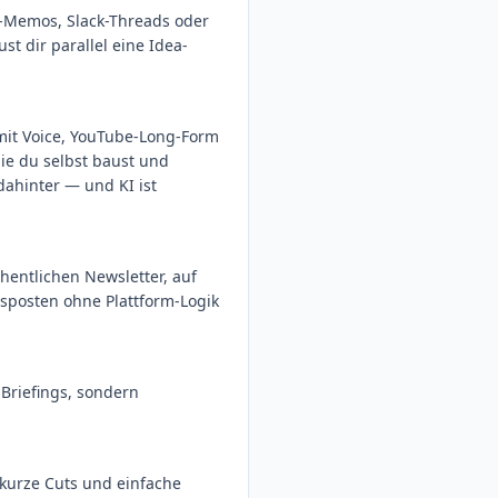
e-Memos, Slack-Threads oder
t dir parallel eine Idea-
 mit Voice, YouTube-Long-Form
die du selbst baust und
ahinter — und KI ist
chentlichen Newsletter, auf
ssposten ohne Plattform-Logik
Briefings, sondern
, kurze Cuts und einfache