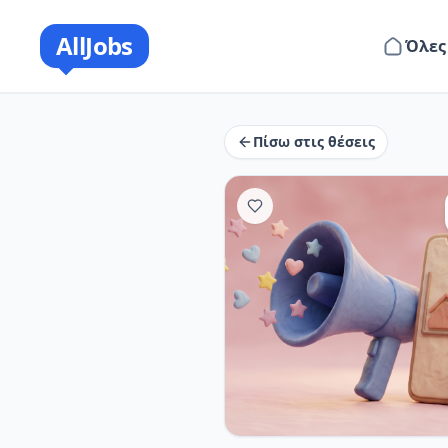
AllJobs
Όλες
Πίσω στις θέσεις