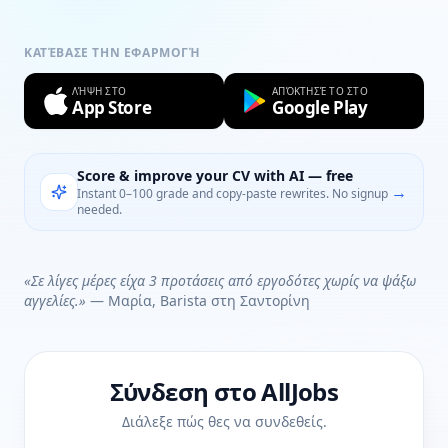
ΚΑΤΈΒΑΣΕ ΤΗΝ ΕΦΑΡΜΟΓΉ
ΛΉΨΗ ΣΤΟ
ΑΠΌΚΤΗΣΈ ΤΟ ΣΤΟ
App Store
Google Play
Score & improve your CV with AI — free
→
Instant 0–100 grade and copy-paste rewrites. No signup
needed.
«Σε λίγες μέρες είχα 3 προτάσεις από εργοδότες χωρίς να ψάξω
αγγελίες.»
— Μαρία, Barista στη Σαντορίνη
Σύνδεση στο AllJobs
Διάλεξε πώς θες να συνδεθείς.