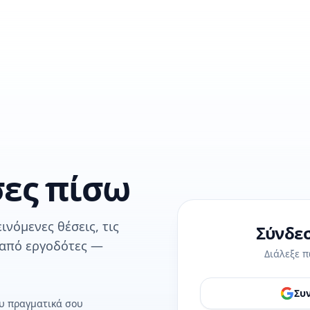
σες πίσω
ινόμενες θέσεις, τις
Σύνδεσ
 από εργοδότες —
Διάλεξε π
Συν
ου πραγματικά σου