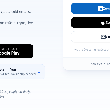
Συν
 χωρίς cold emails.
Συ
σε κάθε αίτηση, live.
Συ
ΌΚΤΗΣΈ ΤΟ ΣΤΟ
Με τη σύνδεση αποδέχεσαι
oogle Play
Δεν έχεις λ
AI — free
→
ewrites. No signup needed.
οδότες χωρίς να ψάξω
ίνη