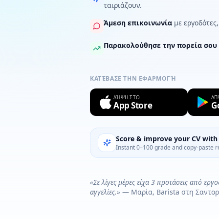
ταιριάζουν.
Άμεση επικοινωνία
με εργοδότες,
Παρακολούθησε την πορεία σου
ΚΑΤΈΒΑΣΕ ΤΗΝ ΕΦΑΡΜΟΓΉ
ΛΉΨΗ ΣΤΟ
ΑΠ
App Store
G
Score & improve your CV with 
Instant 0–100 grade and copy-paste r
«Σε λίγες μέρες είχα 3 προτάσεις από εργ
αγγελίες.»
— Μαρία, Barista στη Σαντορ