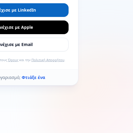
έχισε με LinkedIn
νέχισε με Apple
νέχισε με Email
 τους
Όρους
και την
Πολιτική Απορρήτου
.
ογαριασμό;
Φτιάξε ένα