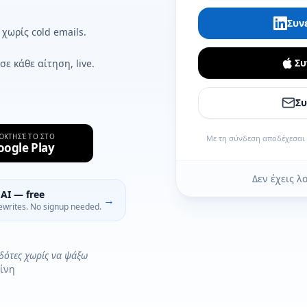
Συν
 χωρίς cold emails.
Συ
σε κάθε αίτηση, live.
Συ
ΌΚΤΗΣΈ ΤΟ ΣΤΟ
Με τη σύνδεση αποδέχεσαι
oogle Play
Δεν έχεις λ
AI — free
→
ewrites. No signup needed.
οδότες χωρίς να ψάξω
ίνη