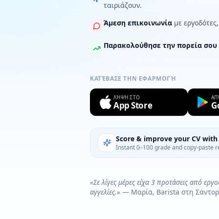
ταιριάζουν.
Άμεση επικοινωνία
με εργοδότες,
Παρακολούθησε την πορεία σου
ΚΑΤΈΒΑΣΕ ΤΗΝ ΕΦΑΡΜΟΓΉ
ΛΉΨΗ ΣΤΟ
ΑΠ
App Store
G
Score & improve your CV with 
Instant 0–100 grade and copy-paste r
«Σε λίγες μέρες είχα 3 προτάσεις από εργ
αγγελίες.»
— Μαρία, Barista στη Σαντορ