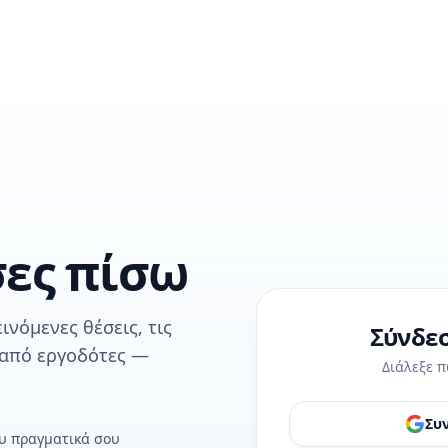
σες πίσω
ινόμενες θέσεις, τις
Σύνδεσ
 από εργοδότες —
Διάλεξε π
Συν
ου πραγματικά σου