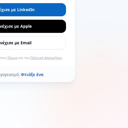
έχισε με LinkedIn
νέχισε με Apple
νέχισε με Email
 τους
Όρους
και την
Πολιτική Απορρήτου
.
ογαριασμό;
Φτιάξε ένα