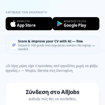
ΚΑΤΈΒΑΣΕ ΤΗΝ ΕΦΑΡΜΟΓΉ
ΛΉΨΗ ΣΤΟ
ΑΠΌΚΤΗΣΈ ΤΟ ΣΤΟ
App Store
Google Play
Score & improve your CV with AI — free
→
Instant 0–100 grade and copy-paste rewrites. No signup
needed.
«Σε λίγες μέρες είχα 3 προτάσεις από εργοδότες χωρίς να ψάξω
αγγελίες.»
— Μαρία, Barista στη Σαντορίνη
Σύνδεση στο AllJobs
Διάλεξε πώς θες να συνδεθείς.