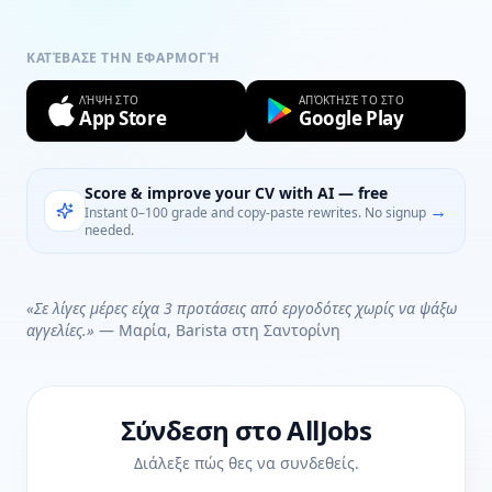
ΚΑΤΈΒΑΣΕ ΤΗΝ ΕΦΑΡΜΟΓΉ
ΛΉΨΗ ΣΤΟ
ΑΠΌΚΤΗΣΈ ΤΟ ΣΤΟ
App Store
Google Play
Score & improve your CV with AI — free
→
Instant 0–100 grade and copy-paste rewrites. No signup
needed.
«Σε λίγες μέρες είχα 3 προτάσεις από εργοδότες χωρίς να ψάξω
αγγελίες.»
— Μαρία, Barista στη Σαντορίνη
Σύνδεση στο AllJobs
Διάλεξε πώς θες να συνδεθείς.