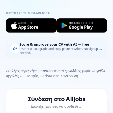
ΚΑΤΈΒΑΣΕ ΤΗΝ ΕΦΑΡΜΟΓΉ
ΛΉΨΗ ΣΤΟ
ΑΠΌΚΤΗΣΈ ΤΟ ΣΤΟ
App Store
Google Play
Score & improve your CV with AI — free
→
Instant 0–100 grade and copy-paste rewrites. No signup
needed.
«Σε λίγες μέρες είχα 3 προτάσεις από εργοδότες χωρίς να ψάξω
αγγελίες.»
— Μαρία, Barista στη Σαντορίνη
Σύνδεση στο AllJobs
Διάλεξε πώς θες να συνδεθείς.