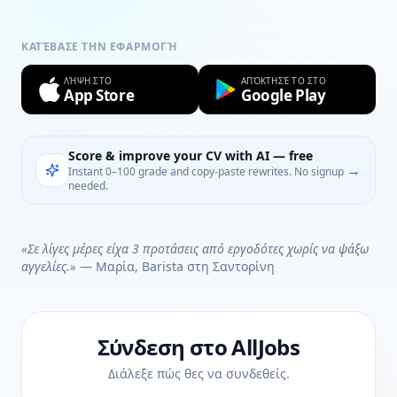
ΚΑΤΈΒΑΣΕ ΤΗΝ ΕΦΑΡΜΟΓΉ
ΛΉΨΗ ΣΤΟ
ΑΠΌΚΤΗΣΈ ΤΟ ΣΤΟ
App Store
Google Play
Score & improve your CV with AI — free
→
Instant 0–100 grade and copy-paste rewrites. No signup
needed.
«Σε λίγες μέρες είχα 3 προτάσεις από εργοδότες χωρίς να ψάξω
αγγελίες.»
— Μαρία, Barista στη Σαντορίνη
Σύνδεση στο AllJobs
Διάλεξε πώς θες να συνδεθείς.