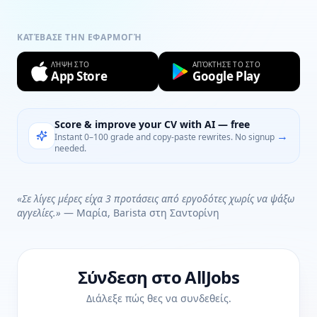
ΚΑΤΈΒΑΣΕ ΤΗΝ ΕΦΑΡΜΟΓΉ
ΛΉΨΗ ΣΤΟ
ΑΠΌΚΤΗΣΈ ΤΟ ΣΤΟ
App Store
Google Play
Score & improve your CV with AI — free
→
Instant 0–100 grade and copy-paste rewrites. No signup
needed.
«Σε λίγες μέρες είχα 3 προτάσεις από εργοδότες χωρίς να ψάξω
αγγελίες.»
— Μαρία, Barista στη Σαντορίνη
Σύνδεση στο AllJobs
Διάλεξε πώς θες να συνδεθείς.